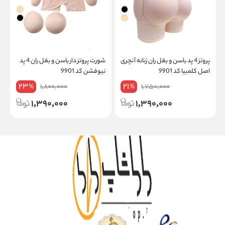
پروتز 4 پد باسن و بغل ران زنانه آنچری
شورت پروتز دار باسن و بغل ران 4 پد
اصل کلمبیا کد 9901
نیوفشن کد 9901
گن
23
21
1,800,000
1,750,000
%
%
1,390,000
1,390,000