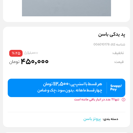
پد یدکی باسن
شناسه کالا:
006010178
598000
تخفیف:
25
%
450,000
تومان
قیمت:
112,500
هر قسط با اسنپ پی :
تومان
چهار قسط ماهانه . بدون سود ، چک و ضامن
تنها 11 عدد در انبار باقی مانده است
پروتز باسن
دسته بندی: