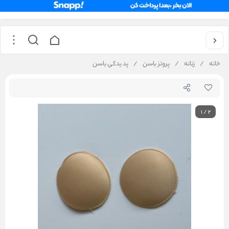
خانه
/
زنانه
/
پروتز باسن
/
پد یدکی باسن
1
/
2