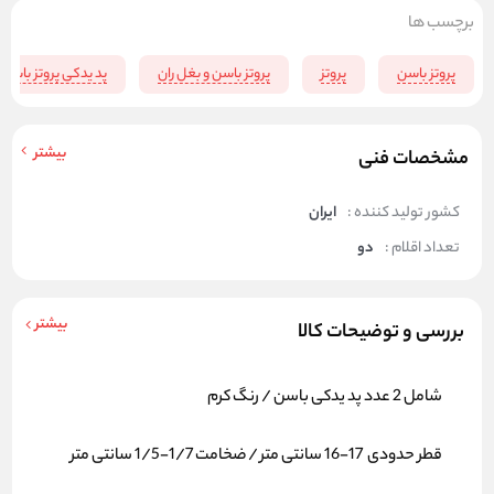
برچسب ها
پروتز باسن
پروتز
پروتز باسن و بغل ران
پد یدکی پروتز باسن
بیشتر
مشخصات فنی
کشور تولید کننده :
ایران
تعداد اقلام :
دو
بیشتر
بررسی و توضیحات کالا
شامل 2 عدد پد یدکی باسن / رنگ کرم
قطر حدودی 17-16 سانتی متر / ضخامت 1/7-1/5 سانتی متر