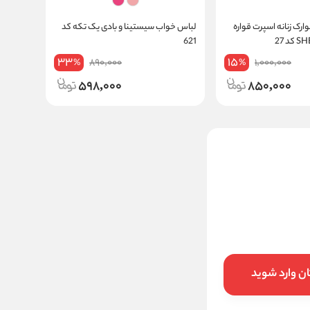
رک زنانه اسپرت قواره
لباس خواب سیستینا و بادی یک تکه کد
621
33
15
890,000
1,000,000
%
%
598,000
850,000
تیشرت تاپ زنانه مودال اصل
برند Z8 طرح درخت کد 5076
740000
تخفیف:
16
%
625,000
قیمت:
تومان
ن وارد شوید
افزودن به سبد خرید