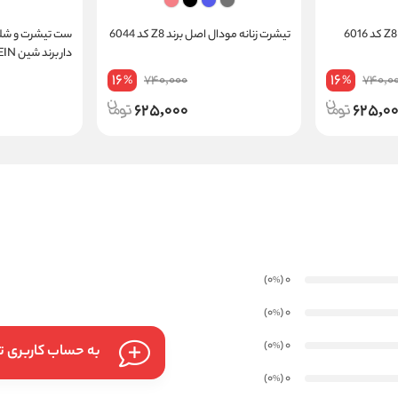
تیشرت زنانه مودال اصل برند Z8 کد 6044
ست تیشرت و شلوا
دار برند شین SHEIN کد 27
16
16
740,000
740,0
%
%
625,000
625,0
)
(0
0
%
)
(0
0
%
)
(0
0
%
به حساب کاربری تا
)
(0
0
%