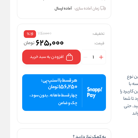
زمان آماده سازی:
آماده ارسال
740000
تخفیف:
16
%
625,000
تومان
قیمت:
افزودن به سبد خرید
ن نوع
هر قسط با اسنپ پی :
سه با
156,250
تومان
کاربرد را
چهار قسط ماهانه . بدون سود ،
 تا شما
چک و ضامن
ید. حتی
اند
به کمک نیاز دارید ؟