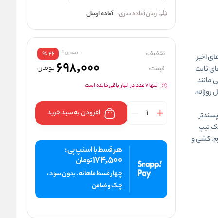
زمان آماده سازی:
آماده ارسال
900000
تخفیف:
22
%
ای اخیر
698,000
تومان
های ثابت
قیمت:
ی مانند
تنها 7 عدد در انبار باقی مانده است
 روزانه،
افزودن به سبد خرید
پسندتر
یک تیپ
رم، کشی و
هر قسط با اسنپ پی :
174,500
تومان
چهار قسط ماهانه . بدون سود ،
چک و ضامن