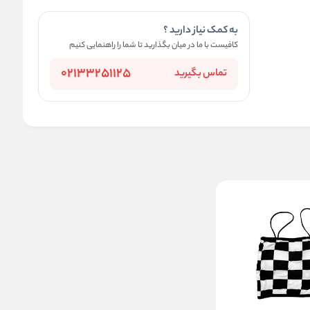
به کمک نیاز دارید ؟
کافیست با ما در میان بگذارید تا شما را راهنمایی کنیم
02133251125
تماس بگیرید