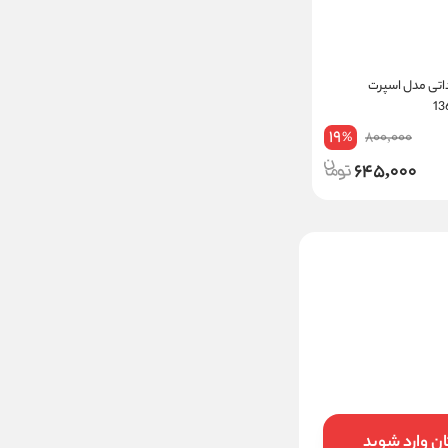
رداتی مدل اسپرت
19
800,000
%
645,000
نیم‌ تنه کراپ وارداتی مدل پشت
گردنی طرح شطرنجی کد 13691
900000
تخفیف:
22
%
698,000
قیمت:
تومان
ن وارد شوید
افزودن به سبد خرید