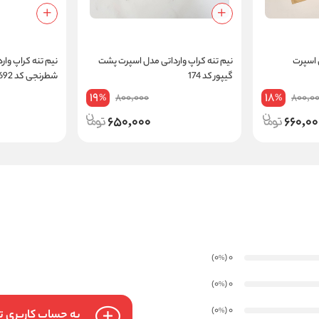
ل اسپرت
نیم‌ تنه کراپ وارداتی مدل اسپرت پشت
نیم‌ تنه کراپ وا
گیپور کد 174
شطرنجی کد 13692
19
18
800,000
800,0
%
%
650,000
660,00
)
(0
0
%
)
(0
0
%
)
(0
0
%
به حساب کاربری تا