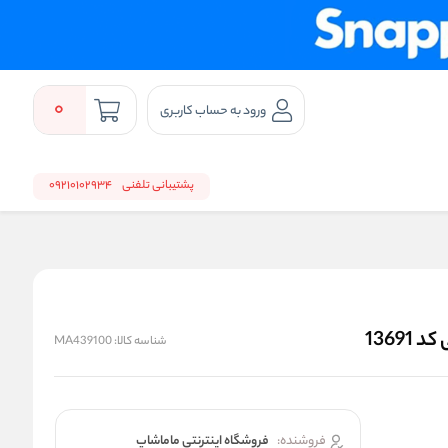
0
ورود به حساب کاربری
پشتیبانی تلفنی
09210102934
1369
شناسه کالا:
MA439100
فروشنده:
فروشگاه اینترنتی ماماشاپ