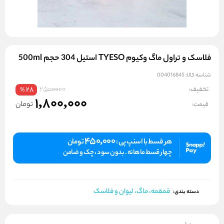
فلاسک و تراول ماگ وکیوم TYESO استیل 304 حجم 500ml
شناسه کالا:
004016845
2500000
تخفیف:
28
%
1,800,000
تومان
قیمت:
450,000
هر قسط با اسنپ پی :
تومان
چهار قسط ماهانه . بدون سود ، چک و ضامن
قمقمه، ماگ، لیوان و فلاسک
دسته بندی: