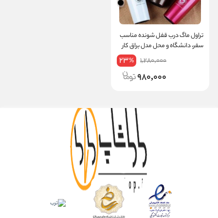
تراول ماگ درب قفل شونده مناسب
سفر، دانشگاه و محل مدل براق کار
حجم 500ml
23
1,280,000
%
980,000