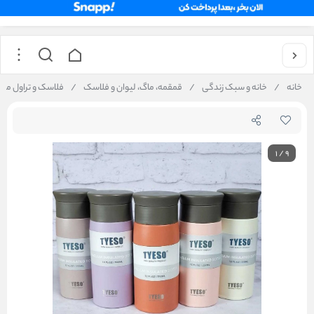
خانه
/
خانه و سبک زندگی
/
قمقمه، ماگ، لیوان و فلاسک
/
فلاسک و تراول ماگ وکیوم TYESO استی
1
/
9