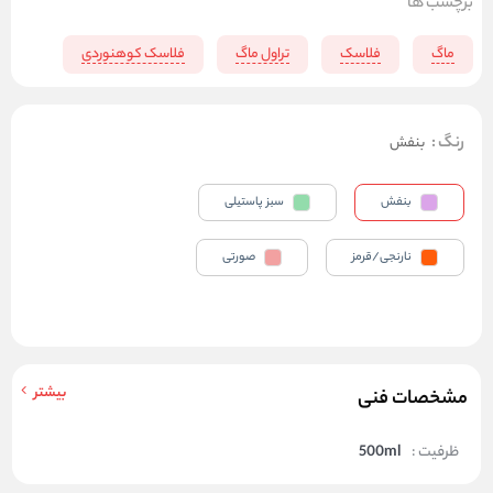
برچسب ها
ماگ
فلاسک
تراول ماگ
فلاسک کوهنوردی
رنگ
:
بنفش
بنفش
سبز پاستیلی
نارنجی/قرمز
صورتی
بیشتر
مشخصات فنی
ظرفیت :
500ml