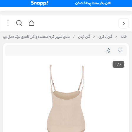
خانه
/
گن لاغری
/
گن آرتان
/
بادی شیپر فرم دهنده و گن لاغری ترک مدل زیر سینه
1
/
4