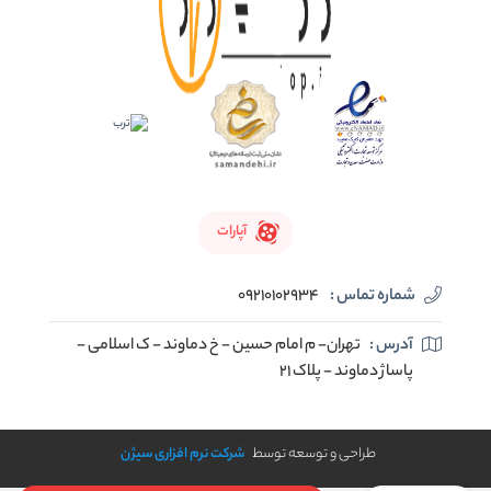
آپارات
شماره تماس :
09210102934
آدرس :
تهران- م امام حسین - خ دماوند - ک اسلامی -
پاساژ دماوند - پلاک 21
طراحی و توسعه توسط
شرکت نرم افزاری سیژن