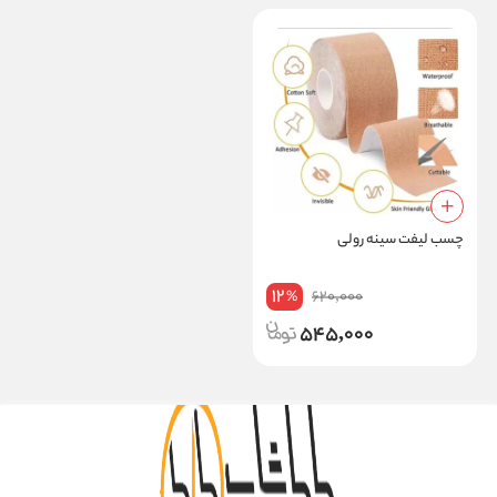
چسب لیفت سینه رولی
12
620,000
%
545,000