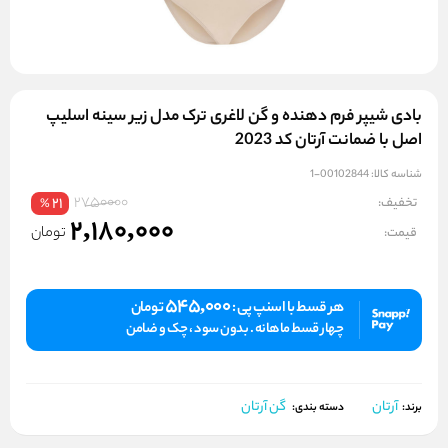
بادی شیپر فرم دهنده و گن لاغری ترک مدل زیر سینه اسلیپ
اصل با ضمانت آرتان کد 2023
شناسه کالا:
00102844-1
2750000
تخفیف:
21
%
2,180,000
تومان
قیمت:
545,000
هر قسط با اسنپ پی :
تومان
چهار قسط ماهانه . بدون سود ، چک و ضامن
آرتان
گن آرتان
برند:
دسته بندی: