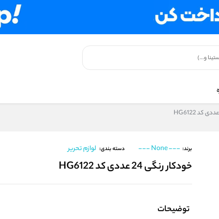
--- None ---
لوازم تحریر
برند:
دسته بندی:
خودکار رنگی 24 عددی کد HG6122
توضیحات