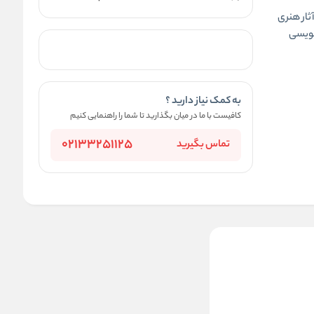
 آثار هنری
نویسی
به کمک نیاز دارید ؟
کافیست با ما در میان بگذارید تا شما را راهنمایی کنیم
02133251125
تماس بگیرید
خودکار رنگی 24 عددی کد
HG6122