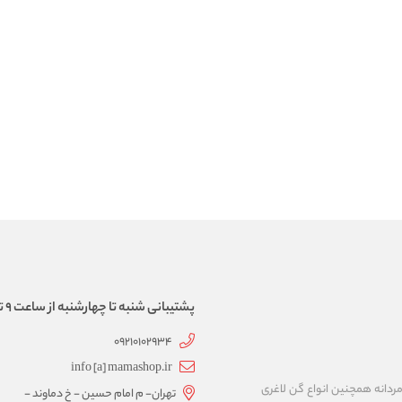
پشتیبانی شنبه تا چهارشنبه از ساعت 9 تا 17
09210102934
info [a] mamashop.ir
نه فروش لباس زیر زنانه و مردانه همچنین انواع گن لاغری
تهران- م امام حسین - خ دماوند -