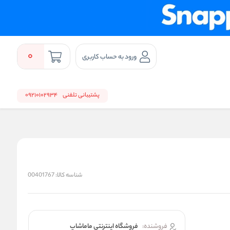
0
ورود به حساب کاربری
پشتیبانی تلفنی
09210102934
شناسه کالا:
00401767
فروشنده:
فروشگاه اینترنتی ماماشاپ