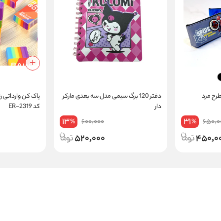
رح مرد
دفتر 120 برگ سیمی مدل سه بعدی مارکر
دار
کد ER-2319
13
31
600,000
650,0
%
%
520,000
450,0