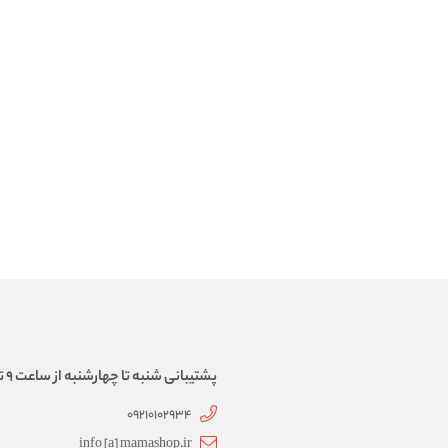
پشتیبانی شنبه تا چهارشنبه از ساعت 9 تا 17
09210102934
info [a] mamashop.ir