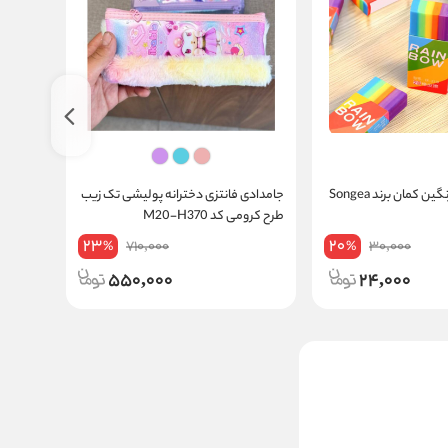
پاک کن وارداتی رنگین کمان برند Songea
جامدادی فانتزی دخترانه پولیشی تک زیب
جامدادی
طرح کرومی کد M20-H370
فوتبال کد 9950
23
20
710,000
30,000
%
%
550,000
24,000
پاک کن فانتزی وارداتی طرح
کرومی بزرگ کد M56-9216