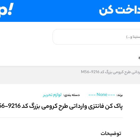
تی طرح کرومی بزرگ کد M56-9216
--- None ---
لوازم تحریر
برند:
دسته بندی:
پاک کن فانتزی وارداتی طرح کرومی بزرگ کد M56-9216
توضیحات