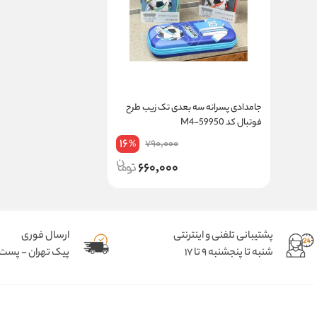
جامدادی پسرانه سه بعدی تک زیب طرح
فوتبال کد M4-59950
16
790,000
%
660,000
پشتیبانی تلفنی و اینترنتی
ارسال فوری
شنبه تا پنجشنبه 9 تا 17
پیک تهران - پست د