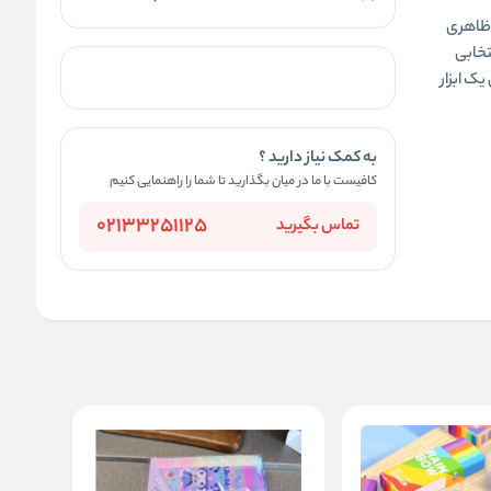
 ظاهری
 باشد، پاک‌کن فانتزی طرح کرومی کد M56-9216 انتخابی
ک ابزار
به کمک نیاز دارید ؟
کافیست با ما در میان بگذارید تا شما را راهنمایی کنیم
02133251125
تماس بگیرید