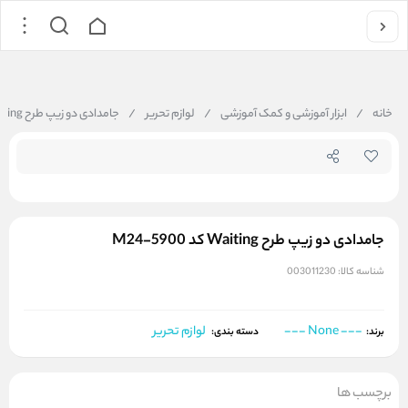
جستجو در
خانه
/
ابزار آموزشی و کمک آموزشی
/
لوازم تحریر
/
جامدادی دو زیپ طرح Waiting کد M24-5900
جامدادی دو زیپ طرح Waiting کد M24-5900
شناسه کالا:
003011230
--- None ---
لوازم تحریر
برند:
دسته بندی:
برچسب ها