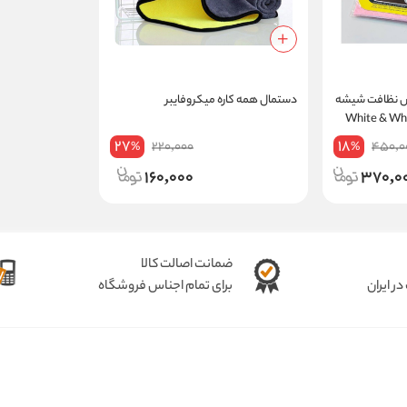
 نظافت شیشه
دستمال همه کاره میکروفایبر
انگی و ماشین White & White
27
18
220,000
450,0
%
%
160,000
370,0
ضمانت اصالت کالا
ر ایران
برای تمام اجناس فروشگاه