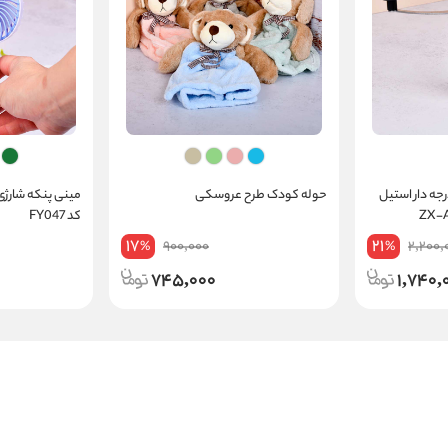
جه دار استیل
حوله کودک طرح عروسکی
مینی پنکه شارژ
کد FY047
17
21
900,000
2,200,
%
%
745,000
1,740,