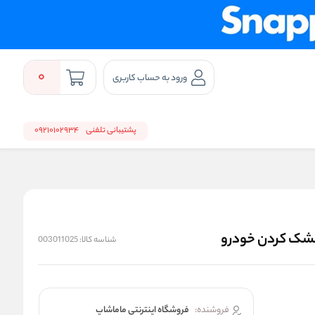
0
ورود به حساب کاربری
پشتیبانی تلفنی
09210102934
شک کردن خودرو
شناسه کالا:
003011025
فروشنده:
فروشگاه اینترنتی ماماشاپ