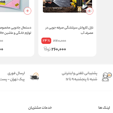
نازل کارواش سرشلنگی صرفه جویی در
دستمال جادویی مخصوص
مصرف آب
لوازم خ
اورجینال
24
00
340,000
%
00
260,000
پشتیبانی تلفنی و اینترنتی
ارسال فوری
شنبه تا پنجشنبه 9 تا 17
پیک تهران - پست د
لینک ها
خدمات مشتریان