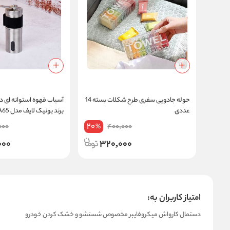
حوله جادویی سفری طرح شکلات بسته 14
آسیاب قهوه استوانه ای در
عددی
برند یونیک لایف مدل ZX-A65
20
000
400,000
%
000
320,000
امتیاز کاربران به:
دستمال کارواش میکروفایبر مخصوص شستشو و خشک کردن خودرو