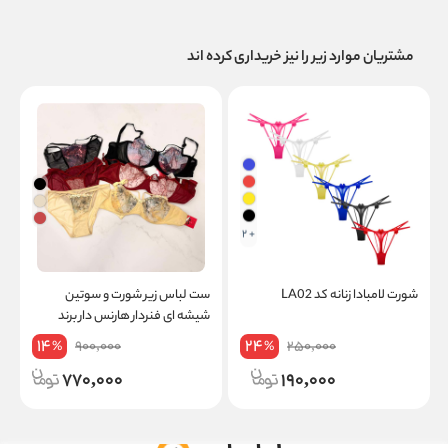
مشتریان موارد زیر را نیز خریداری کرده اند
+ 2
شورت لامبادا زنانه کد LA02
ست لباس زیر شورت و سوتین
شیشه ای فنردار هارنس دار برند
DENIZ کد 501
14
24
900,000
250,000
%
%
770,000
190,000