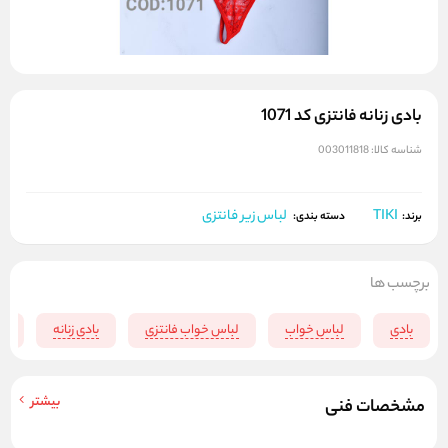
بادی زنانه فانتزی کد 1071
شناسه کالا:
003011818
TIKI
لباس زیر فانتزی
برند:
دسته بندی:
برچسب ها
بادی
لباس خواب
لباس خواب فانتزی
بادی زنانه
لب
بیشتر
مشخصات فنی