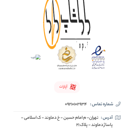
آپارات
شماره تماس :
09210102934
آدرس :
تهران- م امام حسین - خ دماوند - ک اسلامی -
پاساژ دماوند - پلاک 21