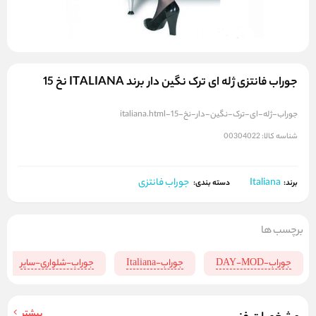
جوراب فانتزی ژله ای ترک نگین دار برند ITALIANA نخ 15
جوراب-ژله-ای-ترک-نگین-دار-نخ-15-italiana.html
شناسه کالا:
00304022
Italiana
جوراب فانتزی
برند:
دسته بندی:
برچسب ها
جوراب-DAY-MOD
جوراب-Italiana
جوراب-شلواری-سایر
بیشتر