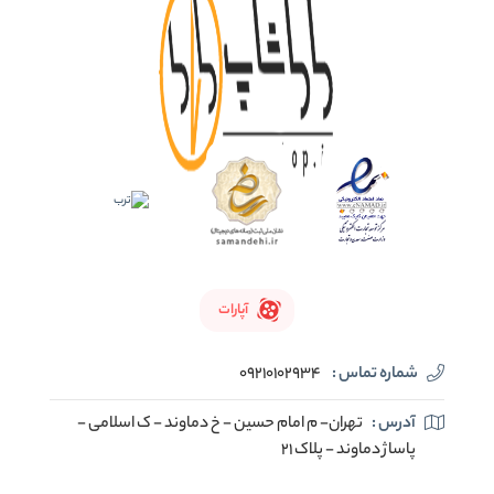
آپارات
شماره تماس :
09210102934
آدرس :
تهران- م امام حسین - خ دماوند - ک اسلامی -
پاساژ دماوند - پلاک 21