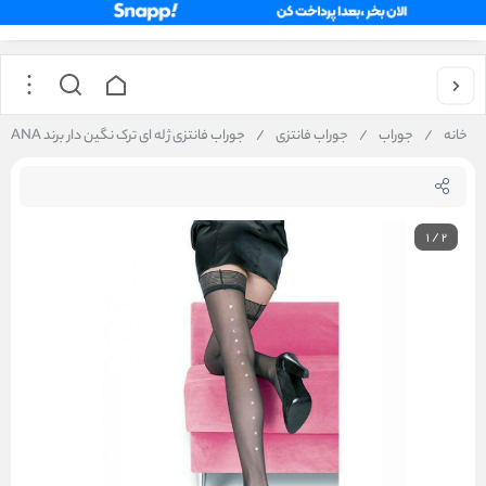
خانه
/
جوراب
/
جوراب فانتزی
/
جوراب فانتزی ژله ای ترک نگین دار برند ITALIANA نخ 15
1
/
2