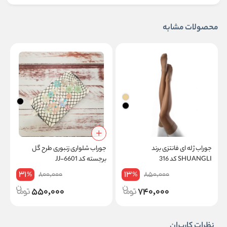
محصولات مشابه
جوراب ژله ای فانتزی برند
جوراب شلواری زنبوری طرح گل
SHUANGLI کد 316
برجسته کد JJ-6601
31
13
800,000
850,000
%
%
550,000
740,000
نظرات کاربران