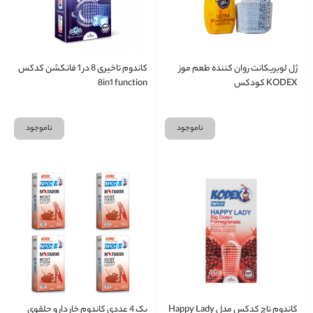
ژل لوبریکانت روان کننده طعم موز
کاندوم تاخیری 8 در 1 فانکشن کدکس
KODEX کودکس
8in1 function
ناموجود
ناموجود
کاندوم ناچ کدکس مدل Happy Lady
پک 4 عددی کاندوم خار دار و حلقوی