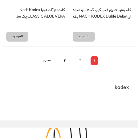
کاندوم تاخیری فیزیکی، گیاهی و میوه
کاندوم آلوئه ورا Nach Kodex
ای NACH KODEX Duble Delay پک
CLASSIC ALOE VERA پک سه
سه عددی
عددی
ناموجود
ناموجود
1
2
3
بعدی
kodex