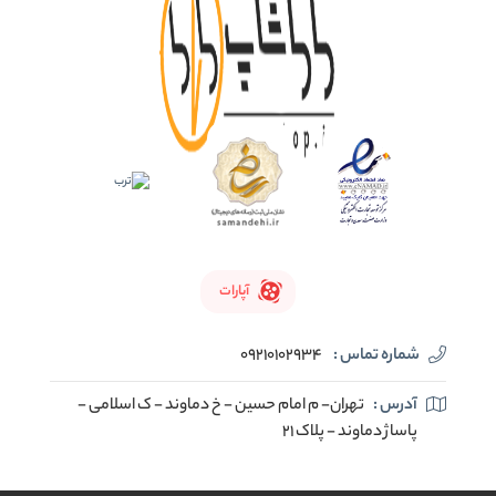
آپارات
شماره تماس :
09210102934
آدرس :
تهران- م امام حسین - خ دماوند - ک اسلامی -
پاساژ دماوند - پلاک 21