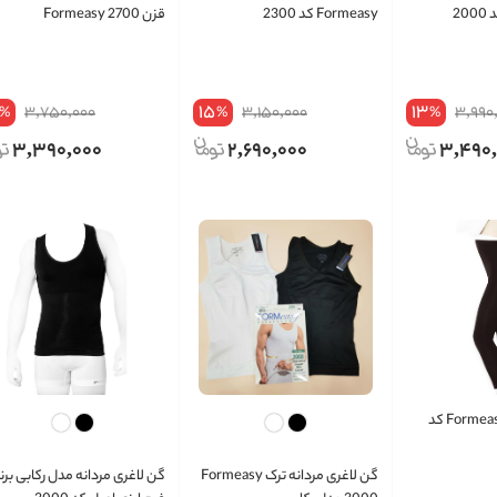
Formeasy کد 2300
قزن 2700 Formeasy
15
13
3,750,000
3,150,000
3,990
%
%
%
3,390,000
2,690,000
3,490
شلوار گنی زنانه Formeasy کد
گن لاغری مردانه ترک Formeasy
گن لاغری مردانه مدل رکابی برن