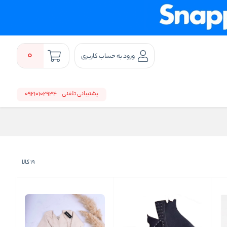
0
ورود به حساب کاربری
پشتیبانی تلفنی
09210102934
19
کالا