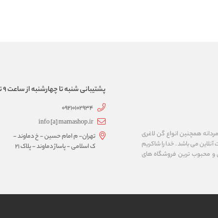
پشتیبانی شنبه تا چهارشنبه از ساعت 9 تا 17
09210102934
info [a] mamashop.ir
نه فروش لباس زیر زنانه و مردانه همچنین انواع گن لاغری
تهران- م امام حسین - خ دماوند -
آنلاین می باشد . خدا را شاکریم
ک اسلامی - پاساژ دماوند - پلاک 21
ن و محبوب ترین فروشگاه های