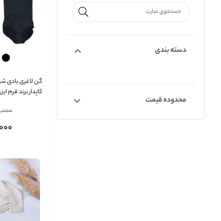
دسته بندی
گن لاغری بادی شی
کاپدار برند فرم‌ ای
محدوده قیمت
0800
,000
,000