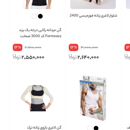
شلوار لاغری زنانه فورمیسی 2400
گن مردانه رکابی درجه یک برند
Formeasy کد 3000 ضمانت
اصالت
12
12
12
2,900,000
3,000,000
%
%
2,550,000
2,640,000
یف
گن لاغری بازوی زنانه ترک