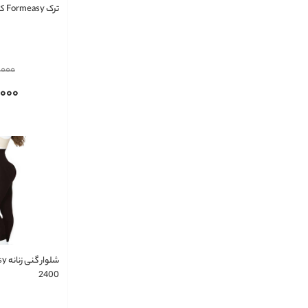
ترک Formeasy کد 2000
,000
,000
2400