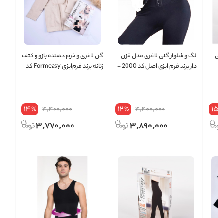
ی
لگ و شلوار گنی لاغری مدل قزن
گن لاغری و فرم دهنده بازو و کتف
دار برند فرم ایزی اصل کد 2000 -
زنانه برند فرم‌ایزی Formeasy کد
ضمانت تعویض 3 ماه
2700 - گارانتی تعویض 3 ماه
14
12
1
4,400,000
4,400,000
%
%
3,770,000
3,890,000