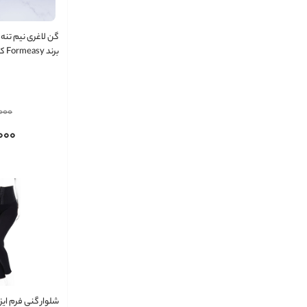
گن لاغری نیم تنه ب
برند Formeasy کد 2300
000
000
شلوار گنی فرم ایزی