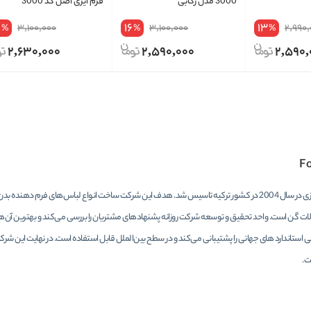
3000 مدل رکابی
فرم ایزی اصل کد 3000
5
16
13
3,100,000
3,100,000
2,990
%
%
%
2,630,000
2,590,000
2,590,
F
شرکت فرم ایزی در سال 2004 در کشور ترکیه تاسیس شد. هدف این شرکت ساخت انواع لباس‌های فرم
ت گن است. واحد تحقیق و توسعه شرکت روزانه پشنهاد‌های مشتریان را بررسی می‌کند و بهترین آن‌ها ر
ی استاندارد های جهانی را پشتیبانی می‌کند و در سطح بین‌الملل قابل استفاده است. در نهایت این شرک
ت.