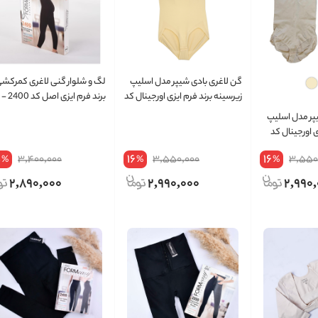
گن لاغری بادی شیپر مدل اسلیپ
لگ و شلوار گنی لاغری کمرکش
زیرسینه برند فرم‌ ایزی اورجینال کد
برند فرم ایزی اصل کد 2400 -
0900
گارانتی تعویض 3 ماه
پر مدل اسلیپ
زی اورجینال کد
5
16
16
3,400,000
3,550,000
3,550
%
%
%
2,890,000
2,990,000
2,990