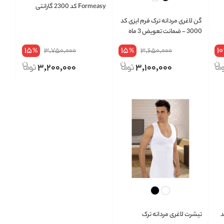
Formeasy کد 2300 گارانتی
تعویض 3 ماه
گن لاغری مردانه ترک فرم ایزی کد
3000 - ضمانت تعویض 3 ماه
15
15
10
3,750,000
3,650,000
%
%
3,200,000
3,100,000
د
تیشرت لاغری مردانه ترک