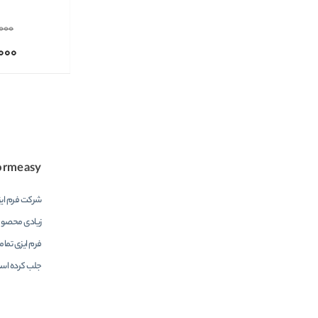
,000
000
ormeasy
زیادی محصولا
فرم ایزی تمام
جلب کرده اس