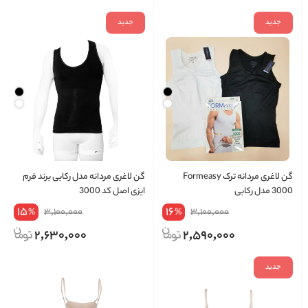
جدید
جدید
گن لاغری مردانه ترک Formeasy
گن لاغری مردانه مدل رکابی برند فرم
3000 مدل رکابی
ایزی اصل کد 3000
15
16
3,100,000
3,100,000
%
%
2,630,000
2,590,000
جدید