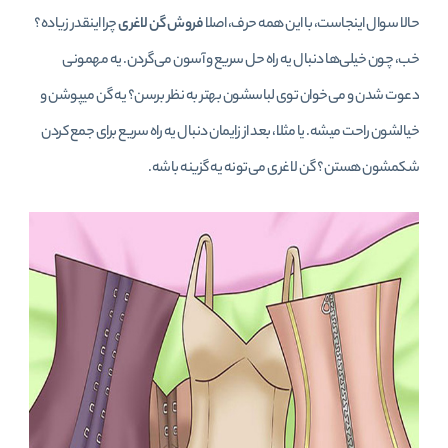
حالا سوال اینجاست، با این همه حرف، اصلا
فروش گن لاغری
چرا اینقدر زیاده؟
خب، چون خیلی‌ها دنبال یه راه حل سریع و آسون می‌گردن. یه مهمونی
دعوت شدن و می‌خوان توی لباسشون بهتر به نظر برسن؟ یه گن میپوشن و
خیالشون راحت میشه. یا مثلا، بعد از زایمان دنبال یه راه سریع برای جمع کردن
شکمشون هستن؟ گن لاغری می‌تونه یه گزینه باشه.