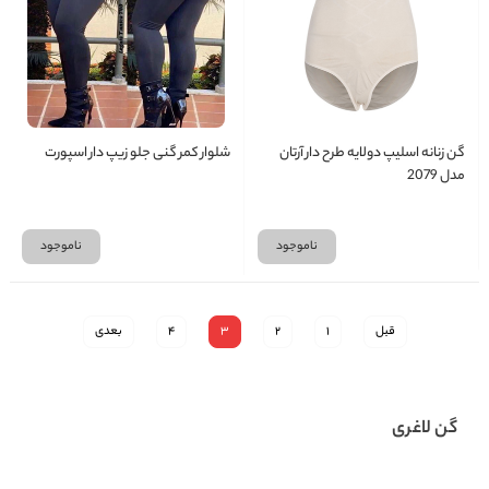
گن زنانه اسلیپ دولایه طرح دار آرتان
شلوار کمر گنی جلو زیپ دار اسپورت
مدل 2079
ناموجود
ناموجود
قبل
1
2
3
4
بعدی
گن لاغری