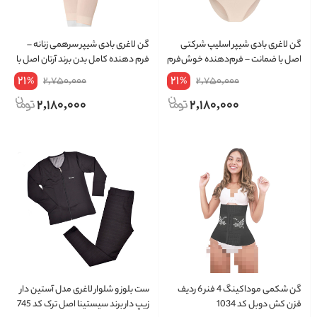
گن لاغری بادی شیپر اسلیپ شرکتی
گن لاغری بادی شیپر سرهمی زنانه –
اصل با ضمانت – فرم‌دهنده خوش‌فرم
فرم‌ دهنده کامل بدن برند آرتان اصل با
و راحت برند آرتان کد 2012
ضمانت کد 2011
21
21
2,750,000
2,750,000
%
%
2,180,000
2,180,000
گن شکمی موداکینگ 4 فنر 6 ردیف
ست بلوز و شلوار لاغری مدل آستین دار
قزن کش دوبل کد 1034
زیپ دار برند سیستینا اصل ترک کد 745