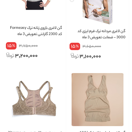
گن لاغری بازوی زنانه ترک Formeasy
گن لاغری مردانه ترک فرم ایزی کد
کد 2300 گارانتی تعویض 3 ماه
3000 - ضمانت تعویض 3 ماه
15
3,750,000
15
%
3,650,000
%
3,200,000
3,100,000