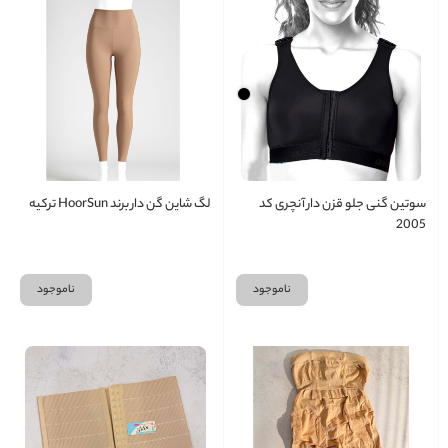
سوتین گنی جلو قزن دار آنچری کد
لگ شاین گن دار برند HoorSun ترکیه
2005
ناموجود
ناموجود