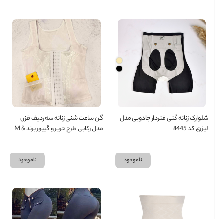
شلوارک زنانه گنی فنردار جادویی مدل
گن ساعت شنی زنانه سه ردیف قزن
لیزری کد 8445
مدل رکابی طرح حریر و گیپور برند M &
R
ناموجود
ناموجود