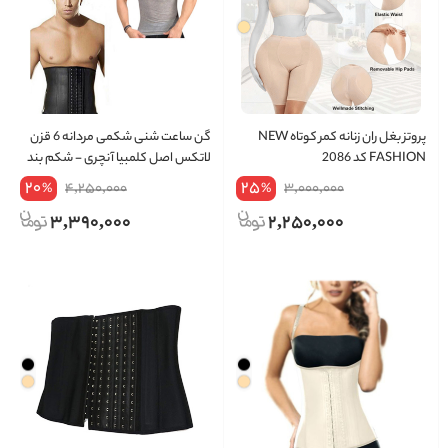
پروتز بغل ران زنانه کمر کوتاه NEW
گن ساعت شنی شکمی مردانه 6 قزن
FASHION کد 2086
لاتکس اصل کلمبیا آنچری - شکم بند
20
25
4,250,000
3,000,000
%
%
3,390,000
2,250,000