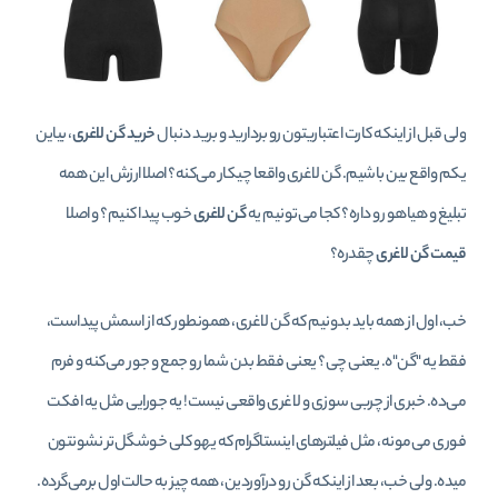
ولی قبل از اینکه کارت اعتباریتون رو بردارید و برید دنبال
خرید گن لاغری
، بیاین
یکم واقع بین باشیم. گن لاغری واقعا چیکار می‌کنه؟ اصلا ارزش این همه
تبلیغ و هیاهو رو داره؟ کجا می‌تونیم یه
گن لاغری
خوب پیدا کنیم؟ و اصلا
قیمت گن لاغری
چقدره؟
خب، اول از همه باید بدونیم که گن لاغری، همونطور که از اسمش پیداست،
فقط یه "گن"ه. یعنی چی؟ یعنی فقط بدن شما رو جمع و جور می‌کنه و فرم
می‌ده. خبری از چربی سوزی و لاغری واقعی نیست! یه جورایی مثل یه افکت
فوری می‌مونه، مثل فیلترهای اینستاگرام که یهو کلی خوشگل‌تر نشونتون
میده. ولی خب، بعد از اینکه گن رو درآوردین، همه چیز به حالت اول برمی‌گرده.