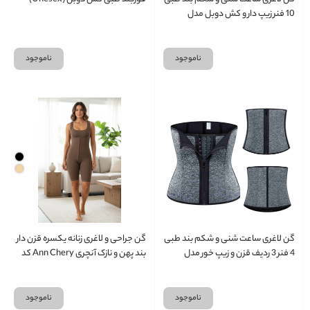
10 فنر زیپ دار و کش دوبل مدل
شکمی (Unisex)
ناموجود
ناموجود
گن لاغری ساعت شنی و شکم بند طبی
گن جراحی و لاغری زنانه یکسره قزن دار
4 فنر 3 ردیف قزن و زیپ خور مدل
بند پهن و نازک آنچری Ann Chery کد
شکمی (Unisex)
2330
ناموجود
ناموجود