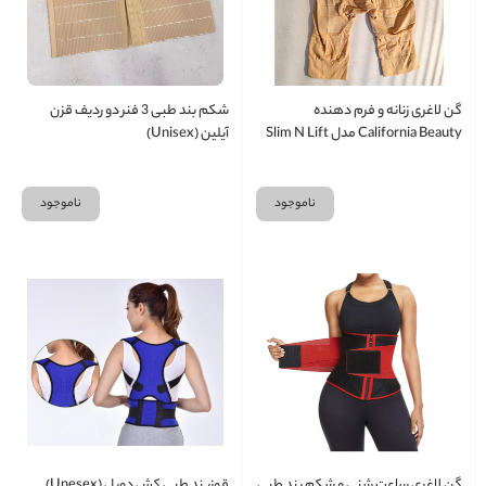
گن لاغری زنانه و فرم‌ دهنده
شکم بند طبی 3 فنر دو ردیف قزن
California Beauty مدل Slim N Lift
آیلین (Unisex)
ناموجود
ناموجود
گن لاغری ساعت شنی و شکم بند طبی
قوزبند طبی کش دوبل (Unesex)