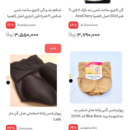
گن لاغری ساعت شنی بند نازک 6 قزن 9
شکم بند و گن لاغری ساعت شنی
فنر 2026 اصل کلمبیا AnnChery
شکمی 9 فنر 6 قزن آنچری اصل کلمبیا
کد 2023
16
18
4,250,000
4,600,000
%
%
3,550,000
3,790,000
جدید
پروتز باسن گنی زنانه مدل اسلیپ پد
پروتز باسن زنانه اسفنجی مدل گن دار
جداشونده برند Blue Rose کد 22145
Lady
19
22
1,850,000
%
700,000
%