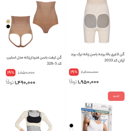
گن لاغری بالا برنده باسن زنانه ترک برند
گن لیفت باسن فنردار زنانه مدل اسلیپ
آرتان کد 2033
کد 5-328
19
19
2,400,000
%
1,850,000
%
1,950,000
1,490,000
جدید