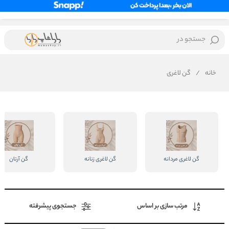
جستجو در
خانه
/
گن لاغری
گن لاغری مردانه
گن لاغری زنانه
گن آرتان
مرتب سازی بر اساس
جستجوی پیشرفته