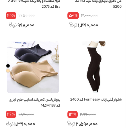
گن لاغری بارداری زنانه ترک M,I کد
فرم دهنده و بالا برنده سینه Xtreme
5200
Bra کد 2075
20
50
1,250,000
3,000,000
%
%
998,000
1,490,000
شلوار گنی زنانه Formeasy کد 2400
پروتز باسن کمر بلند اسلیپ طرح لیزری
کد MZM 189
26
13
1,870,000
2,990,000
%
%
1,390,000
2,590,000