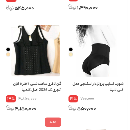
1,490,000
545,000
شورت اسلیپ پروتز دار اسفنجی مدل
گن لاغری ساعت شنی 9 فنر 6 قزن
گنی لانینا
آنچری کد 2026 اصل کلمبیا
14
21
4,850,000
700,000
%
%
4,150,000
550,000
جدید