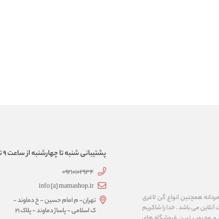
پشتیبانی شنبه تا چهارشنبه از ساعت 9 تا 17
09210102934
info [a] mamashop.ir
نه فروش لباس زیر زنانه و مردانه همچنین انواع گن لاغری
تهران- م امام حسین - خ دماوند -
آنلاین می باشد . خدا را شاکریم
ک اسلامی - پاساژ دماوند - پلاک 21
ن و محبوب ترین فروشگاه های