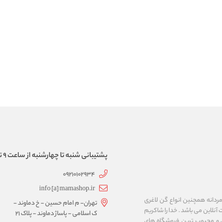
پشتیبانی شنبه تا چهارشنبه از ساعت 9 تا 17
09210102934
info [a] mamashop.ir
نه فروش لباس زیر زنانه و مردانه همچنین انواع گن لاغری
تهران- م امام حسین - خ دماوند -
آنلاین می باشد . خدا را شاکریم
ک اسلامی - پاساژ دماوند - پلاک 21
ن و محبوب ترین فروشگاه های