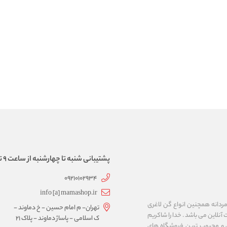
پشتیبانی شنبه تا چهارشنبه از ساعت 9 تا 17
09210102934
info [a] mamashop.ir
نه فروش لباس زیر زنانه و مردانه همچنین انواع گن لاغری
تهران- م امام حسین - خ دماوند -
آنلاین می باشد . خدا را شاکریم
ک اسلامی - پاساژ دماوند - پلاک 21
ن و محبوب ترین فروشگاه های