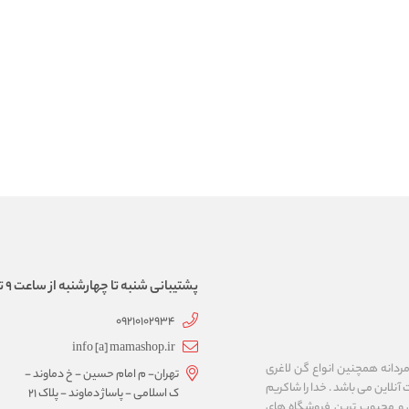
پشتیبانی شنبه تا چهارشنبه از ساعت 9 تا 17
09210102934
info [a] mamashop.ir
نه فروش لباس زیر زنانه و مردانه همچنین انواع گن لاغری
تهران- م امام حسین - خ دماوند -
آنلاین می باشد . خدا را شاکریم
ک اسلامی - پاساژ دماوند - پلاک 21
ن و محبوب ترین فروشگاه های