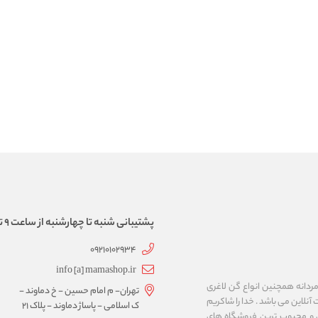
پشتیبانی شنبه تا چهارشنبه از ساعت 9 تا 17
09210102934
info [a] mamashop.ir
نه فروش لباس زیر زنانه و مردانه همچنین انواع گن لاغری
تهران- م امام حسین - خ دماوند -
آنلاین می باشد . خدا را شاکریم
ک اسلامی - پاساژ دماوند - پلاک 21
ن و محبوب ترین فروشگاه های