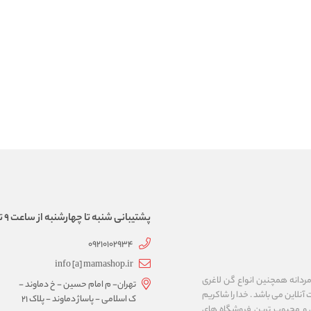
پشتیبانی شنبه تا چهارشنبه از ساعت 9 تا 17
09210102934
info [a] mamashop.ir
نه فروش لباس زیر زنانه و مردانه همچنین انواع گن لاغری
تهران- م امام حسین - خ دماوند -
آنلاین می باشد . خدا را شاکریم
ک اسلامی - پاساژ دماوند - پلاک 21
ن و محبوب ترین فروشگاه های