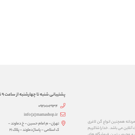
پشتیبانی شنبه تا چهارشنبه از ساعت 9 تا 17
09210102934
info [a] mamashop.ir
نه فروش لباس زیر زنانه و مردانه همچنین انواع گن لاغری
تهران- م امام حسین - خ دماوند -
آنلاین می باشد . خدا را شاکریم
ک اسلامی - پاساژ دماوند - پلاک 21
ن و محبوب ترین فروشگاه های