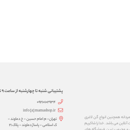
پشتیبانی شنبه تا چهارشنبه از ساعت 9 تا 17
09210102934
info [a] mamashop.ir
نه فروش لباس زیر زنانه و مردانه همچنین انواع گن لاغری
تهران- م امام حسین - خ دماوند -
آنلاین می باشد . خدا را شاکریم
ک اسلامی - پاساژ دماوند - پلاک 21
ن و محبوب ترین فروشگاه های